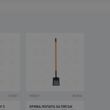
39467
HERLY
39464
Y С
КРИВА ЛОПАТА ЗА ПЯСЪК