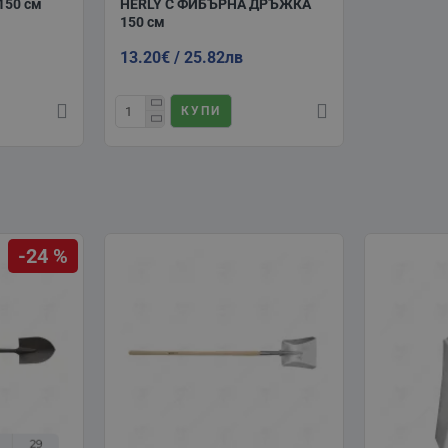
50 см
HERLY С ФИБЪРНА ДРЪЖКА
150 см
13.20€ / 25.82лв
КУПИ
-24 %
29