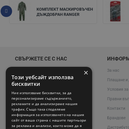
КОМПЛЕКТ МАСКИРОВЪЧЕН
ДЪЖДОБРАН RANGER
СВЪРЖЕТЕ СЕ С НАС
ИНФОР
×
За нас
02 942 3400
Този уебсайт използва
Плащане и
online@valerii.com
бисквитки
Условия за
Ние използваме бисквитки, за да
Магазин Профел Варна
персонализираме съдържанието,
Правни въ
рекламите и да анализираме нашия
Сервизи
Контакти
трафик. Също така споделяме
информация за използването на нашия
Работно време 08:00 - 17:00
Брандове
сайт от ваша страна с нашите партньори
за реклама и анализи, които може да я
Дистрибут