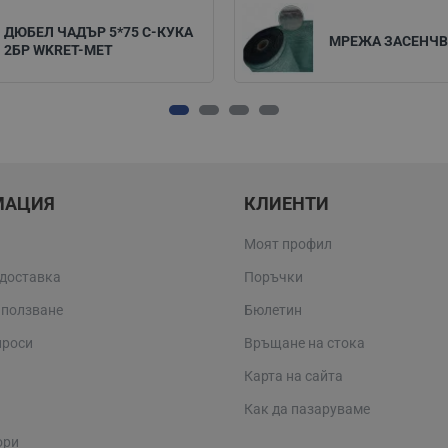
ДЮБЕЛ ЧАДЪР 5*75 C-КУКА
МРЕЖА ЗАСЕНЧВ
2БР WKRET-MET
МАЦИЯ
КЛИЕНТИ
Моят профил
 доставка
Поръчки
 ползване
Бюлетин
проси
Връщане на стока
Карта на сайта
Как да пазаруваме
ори