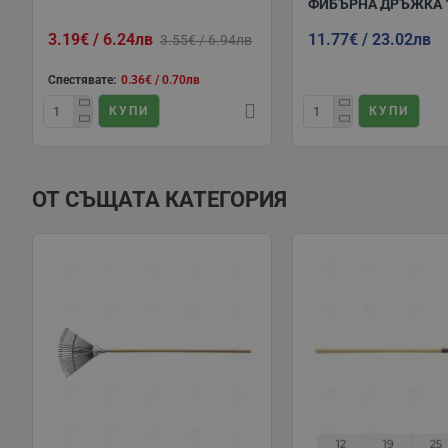
ФИБЪРНА ДРЪЖКА 1
3.19€ / 6.24лв
11.77€ / 23.02лв
3.55€ / 6.94лв
Спестявате:
0.36€ / 0.70лв
КУПИ
КУПИ
ОТ СЪЩАТА КАТЕГОРИЯ
12
19
25