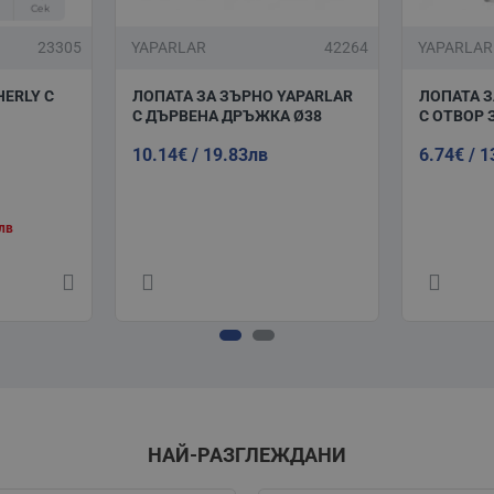
Сек
23305
YAPARLAR
42264
YAPARLAR
ERLY С
ЛОПАТА ЗА ЗЪРНО YAPARLAR
ЛОПАТА З
С ДЪРВЕНА ДРЪЖКА Ø38
С ОТВОР 
10.14€ / 19.83лв
6.74€ / 
1лв
НАЙ-РАЗГЛЕЖДАНИ