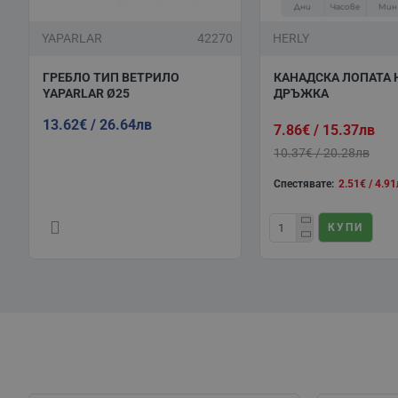
Дни
Часове
Мин
YAPARLAR
42270
HERLY
ГРЕБЛО ТИП ВЕТРИЛО
КАНАДСКА ЛОПАТА H
YAPARLAR Ø25
ДРЪЖКА
13.62€ / 26.64лв
7.86€ / 15.37лв
10.37€ / 20.28лв
Спестявате:
2.51€ / 4.9
КУПИ