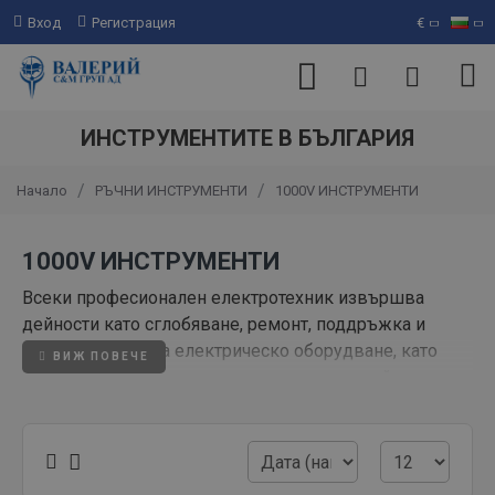
Вход
Регистрация
€
ИНСТРУМЕНТИТЕ В БЪЛГАРИЯ
РЪЧНИ ИНСТРУМЕНТИ
1000V ИНСТРУМЕНТИ
Начало
1000V ИНСТРУМЕНТИ
Всеки професионален електротехник извършва
дейности като сглобяване, ремонт, поддръжка и
реконструкция на електрическо оборудване, като
регулира и управлява свързаните с тази дейност
процеси.
Изолираните инструменти за 1000V са надежден
спътник на всеки електротехник. Можете да