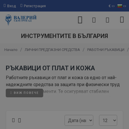
Вход
Регистрация
€
ИНСТРУМЕНТИТЕ В БЪЛГАРИЯ
ЛИЧНИ ПРЕДПАЗНИ СРЕДСТВА
РАБОТНИ РЪКАВИЦИ
Начало
РЪКАВИЦИ ОТ ПЛАТ И КОЖА
Работните ръкавици от плат и кожа са едно от най-
надеждните средства за защита при физически труд
и работа с инструменти. Те осигуряват стабилен
захват, висока устойчивост на износване и комфорт
при продължително носене. Осигуряват надеждна
защита при работа в строителството, в селското
стопанство и в различни производствени среди,
където ръцете са подложени на натоварване и риск