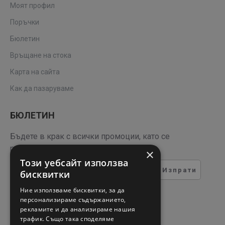
Моят профил
Поръчки
Бюлетин
Връщане на стока
Карта на сайта
Как да пазаруваме
БЮЛЕТИН
Бъдете в крак с всички промоции, като се
регистрирате за нашия бюлетин
×
Този уебсайт използва
Изпрати
бисквитки
ТЕСТ ЗА СИГУРНОСТ
Ние използваме бисквитки, за да
персонализираме съдържанието,
рекламите и да анализираме нашия
Въведете кода в полето
трафик. Също така споделяме
отдолу