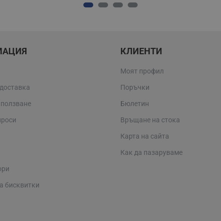
МАЦИЯ
КЛИЕНТИ
Моят профил
 доставка
Поръчки
 ползване
Бюлетин
проси
Връщане на стока
Карта на сайта
Как да пазаруваме
ори
а бисквитки