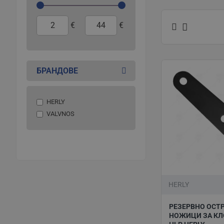
Важни фактори, 
острието, дръжк
€
€
приставки и
нож
Като всички дру
растения, първо
БРАНДОВЕ
растенията да с
За да избегнете
HERLY
употребата им. 
VALVNOS
съхраняване. Сл
Ножици за 
За да извършите
подрязване на к
HERLY
Налични са моде
рязането да се 
РЕЗЕРВНО ОСТР
НОЖИЦИ ЗА КЛ
При нас ще откр