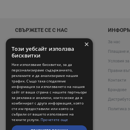
СВЪРЖЕТЕ СЕ С НАС
ИНФОР
×
За нас
02 942 3400
Този уебсайт използва
Плащане и
online@valerii.com
бисквитки
Условия за
Ние използваме бисквитки, за да
Магазин Профел Варна
персонализираме съдържанието,
Правни въ
рекламите и да анализираме нашия
Сервизи
Контакти
трафик. Също така споделяме
информация за използването на нашия
Работно време 08:00 - 17:00
Брандове
сайт от ваша страна с нашите партньори
за реклама и анализи, които може да я
Дистрибут
комбинират с друга информация, която
сте им предоставили или която са
Политика з
събрали от вашето използване на
техните услуги.
Прочетете още