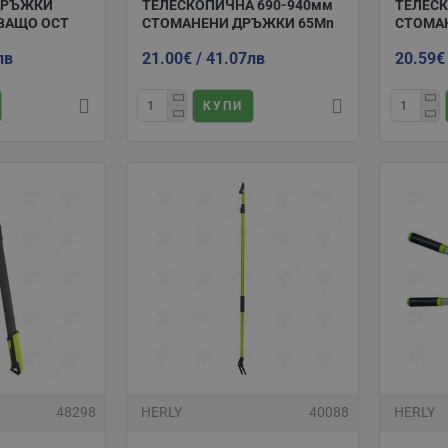
ДРЪЖКИ
ТЕЛЕСКОПИЧНА 690-940мм
ТЕЛЕСК
ВАЩО ОСТ
СТОМАНЕНИ ДРЪЖКИ 65Mn
СТОМА
лв
21.00€ / 41.07лв
20.59€
КУПИ
48298
HERLY
40088
HERLY