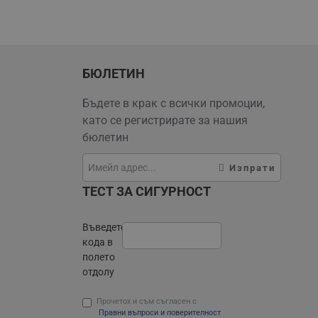
БЮЛЕТИН
Бъдете в крак с всички промоции,
като се регистрирате за нашия
бюлетин
Изпрати
ТЕСТ ЗА СИГУРНОСТ
Въведете
кода в
полето
отдолу
Прочетох и съм съгласен с
Правни въпроси и поверителност