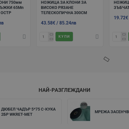
ОНИ 750мм
НОЖИЦА ЗА КЛОНИ ЗА
НОЖИЦ
ЪЖКИ 65Mn
ВИСОКО РЯЗАНЕ
ЗЪБЧАТ
 ОСТР
ТЕЛЕСКОПИЧНА 300СМ
19.72€
лв
43.58€ / 85.24лв
КУПИ
НАЙ-РАЗГЛЕЖДАНИ
ДЮБЕЛ ЧАДЪР 5*75 C-КУКА
МРЕЖА ЗАСЕНЧВ
2БР WKRET-MET