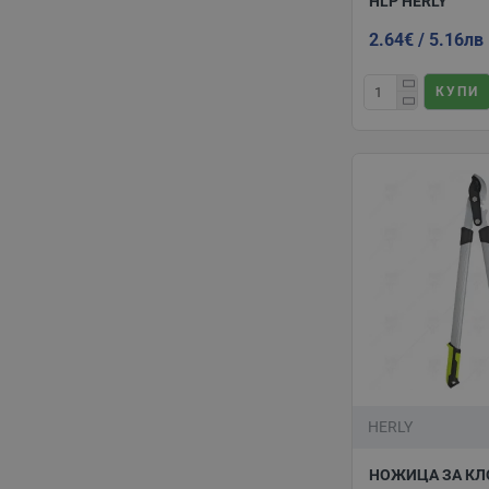
HLP HERLY
овощарски и лоз
2.64€ / 5.16лв
Пазарувайки от
бързо и надеждн
КУПИ
HERLY
НОЖИЦА ЗА КЛ