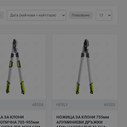
ножица за рязане на клони са: размерът, формата,
аботени. Според модела могат да имат допълнителни
:
Показване:
т редовна поддръжка. Когато присаждате дървета или
ументите, които ще ползвате. В противен случай рискът
с памук, навлажнени с аптечен алкохол, преди и след
 за по-дълъг период от време е правилното им
пряка слънчева светлина.
РИЙ”
обре да се спрете на професионални ръчни ножици за
48304
HERLY
48303
или
тези
с трион на марката Herly, ако искате
емно да поддържате зелени площи, дворове и градини.
А ЗА КЛОНИ
НОЖИЦА ЗА КЛОНИ 755мм
ОПИЧНА 705-955мм
АЛУМИНИЕВИ ДРЪЖКИ
ие от режещи градински инструменти като брадви,