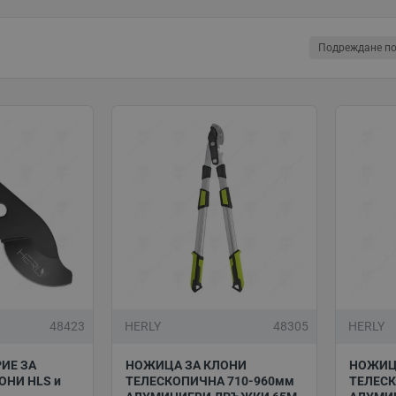
за които трябва да внимавате, когато избирате градинска 
ите, механизмът на рязане и материалът, от който са изр
Подреждане по
ове
.
ги видове инструменти и ножиците за клони се нуждаят о
, трябва да се уверите, че сте дезинфекцирали добре инстр
е разболеят от някаква инфекция се повишава.
 това, трябва редовно да почиствате ножиците с кърпа или 
Друг важен фактор за поддържане на доброто им състояние
ед използването им ги прибирайте на място, където няма 
рязане на клони от онлайн магазин “ВАЛЕ
 най-качествено, бързо и удобно работния процес, е най-д
лони.
48423
HERLY
48305
HERLY
лите телескопични ножици за рязане на високи клони
Herly
извършва по чист и прецизен начин. С тях можете безпробл
ИЕ ЗА
НОЖИЦА ЗА КЛОНИ
НОЖИЦ
ОНИ HLS и
ТЕЛЕСКОПИЧНА 710-960мм
ТЕЛЕСК
иете не само подходяща ножица за клони, но и разнообраз