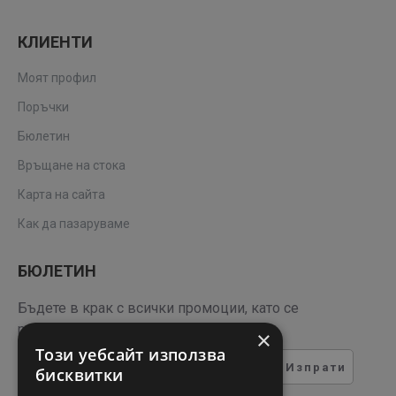
КЛИЕНТИ
Моят профил
Поръчки
Бюлетин
Връщане на стока
Карта на сайта
Как да пазаруваме
БЮЛЕТИН
Бъдете в крак с всички промоции, като се
регистрирате за нашия бюлетин
×
Този уебсайт използва
Изпрати
бисквитки