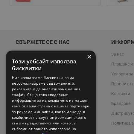
СВЪРЖЕТЕ СЕ С НАС
ИНФОР
×
За нас
02 942 3400
Този уебсайт използва
Плащане и
online@valerii.com
бисквитки
Условия за
Ние използваме бисквитки, за да
Магазин Профел Варна
персонализираме съдържанието,
Правни въ
рекламите и да анализираме нашия
Сервизи
Контакти
трафик. Също така споделяме
информация за използването на нашия
Работно време 08:00 - 17:00
Брандове
сайт от ваша страна с нашите партньори
за реклама и анализи, които може да я
Дистрибут
комбинират с друга информация, която
сте им предоставили или която са
Политика з
събрали от вашето използване на