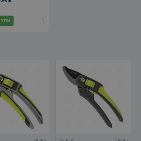
.04лв
КУПИ
48296
HERLY
48295