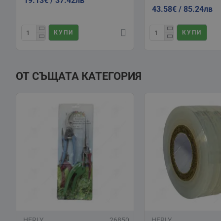
19.13€ / 37.42лв
43.58€ / 85.24лв
КУПИ
КУПИ
ОТ СЪЩАТА КАТЕГОРИЯ
HERLY
26850
HERLY