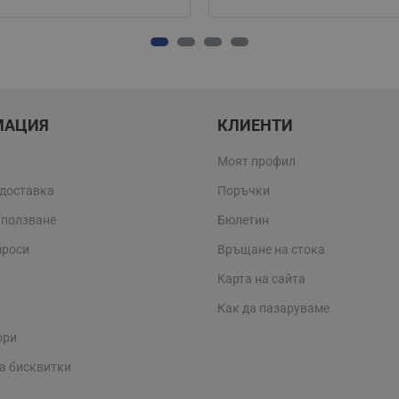
МАЦИЯ
КЛИЕНТИ
Моят профил
 доставка
Поръчки
 ползване
Бюлетин
проси
Връщане на стока
Карта на сайта
Как да пазаруваме
ори
а бисквитки