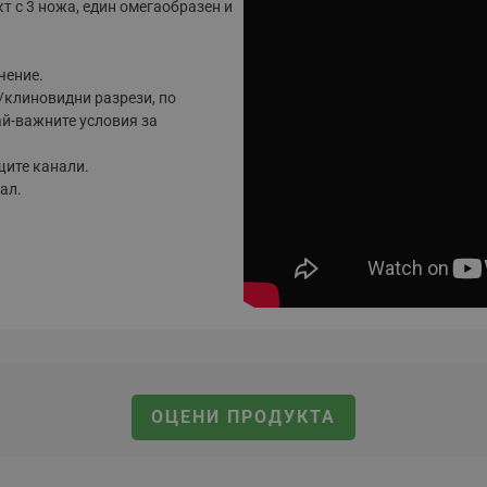
т с 3 ножа, един омегаобразен и
чение.
/клиновидни разрези, по
ай-важните условия за
щите канали.
ал.
ОЦЕНИ ПРОДУКТА