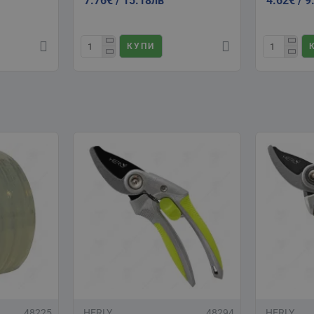
7.76€ / 15.18лв
4.62€ / 9
КУПИ
48225
HERLY
48294
HERLY