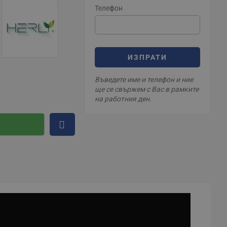
Телефон
ИЗПРАТИ
Въведете име и телефон и ние
ще се свържем с Вас в рамките
на работния ден.