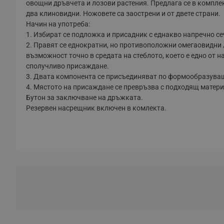
овощни дръвчета и лозови растения. Предлага се в комплек
два клиновидни. Ножовете са заострени и от двете страни.
Начин на употреба:
1. Избират се подложка и присадник с еднакво напречно се
2. Правят се еднократни, но противоположни омегаовидни 
възможност точно в средата на стеблото, което е едно от н
сполучливо присаждане.
3. Двата компонента се присъединяват по формообразува
4. Мястото на присаждане се превръзва с подходящ матери
Бутон за заключване на дръжката.
Резервен насрещник включен в комлекта.