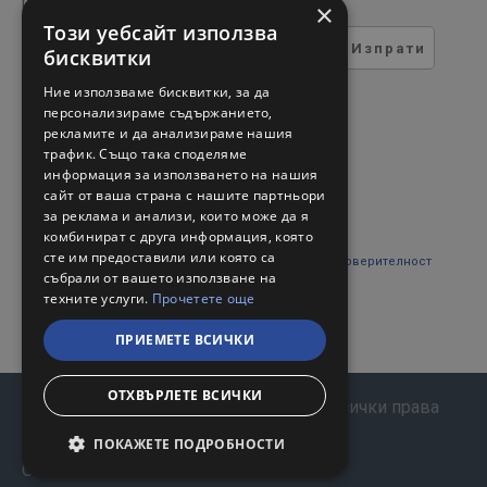
регистрирате за нашия бюлетин
×
Този уебсайт използва
Изпрати
бисквитки
ТЕСТ ЗА СИГУРНОСТ
Ние използваме бисквитки, за да
персонализираме съдържанието,
рекламите и да анализираме нашия
Въведете кода в полето
трафик. Също така споделяме
отдолу
информация за използването на нашия
сайт от ваша страна с нашите партньори
за реклама и анализи, които може да я
комбинират с друга информация, която
сте им предоставили или която са
Прочетох и съм съгласен с
Правни въпроси и поверителност
събрали от вашето използване на
техните услуги.
Прочетете още
ПРИЕМЕТЕ ВСИЧКИ
ОТХВЪРЛЕТЕ ВСИЧКИ
Copyright © 2024, Валерий С и М Груп. Всички права
запазени!
ПОКАЖЕТЕ ПОДРОБНОСТИ
Онлайн магазин от VISTE.BG