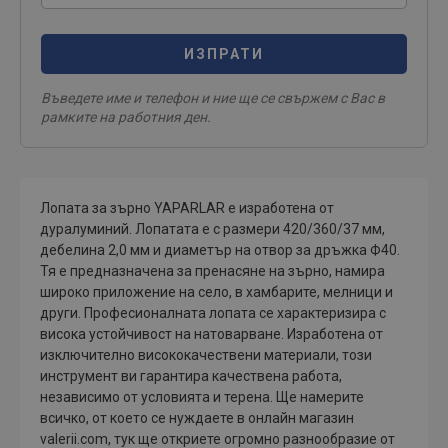
ИЗПРАТИ
Въведете име и телефон и ние ще се свържем с Вас в
рамките на работния ден.
Лопата за зърно YAPARLAR е изработена от
дуралуминий. Лопатата е с размери 420/360/37 мм,
дебелина 2,0 мм и диаметър на отвор за дръжка Ф40.
Тя е предназначена за пренасяне на зърно, намира
широко приложение на село, в хамбарите, мелници и
други. Професионалната лопата се характеризира с
висока устойчивост на натоварване. Изработена от
изключително висококачествени материали, този
инструмент ви гарантира качествена работа,
независимо от условията и терена. Ще намерите
всичко, от което се нуждаете в онлайн магазин
valerii.com, тук ще откриете огромно разнообразие от