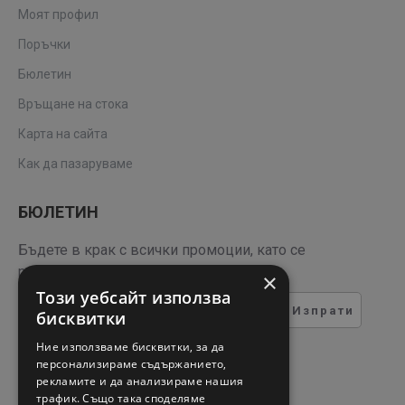
Моят профил
Поръчки
Бюлетин
Връщане на стока
Карта на сайта
Как да пазаруваме
БЮЛЕТИН
Бъдете в крак с всички промоции, като се
регистрирате за нашия бюлетин
×
Този уебсайт използва
Изпрати
бисквитки
ТЕСТ ЗА СИГУРНОСТ
Ние използваме бисквитки, за да
персонализираме съдържанието,
рекламите и да анализираме нашия
Въведете кода в полето
трафик. Също така споделяме