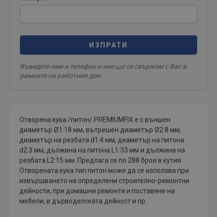
ИЗПРАТИ
Въведете име и телефон и ние ще се свържем с Вас в
рамките на работния ден.
Отворена кука /питон/ PREMIUMFIX е с външен
диаметър Ø1:18 мм, вътрешен диаметър Ø2:8 мм,
диаметър на резбата d1:4 мм, диаметър на питона
d2:3 мм, дължина на питона L1:33 мм и дължина на
резбата L2:15 мм. Предлага се по 288 броя в кутия.
Отворената кука тип питон може да се използва при
извършването на определени строително-ремонтни
дейности, при домашни ремонти и поставяне на
мебели, в дърводелската дейност и пр.