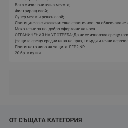
Вата с изключителна мекота;
Филтриращ слой;
Супер мек вътрешен слой;
Ластиците са с изключителна еластичност за облекчаване 
Меко телче за по -добро оформяне на носа.
ОГРАНИЧЕНИЯ НА УПОТРЕБА: Да не се използва срещу газове
(защита срещу средни нива на прах, твърди и течни аерозол
Постигнато ниво на защита: FFP2 NR
20 бр. в кутия.
ОТ СЪЩАТА КАТЕГОРИЯ