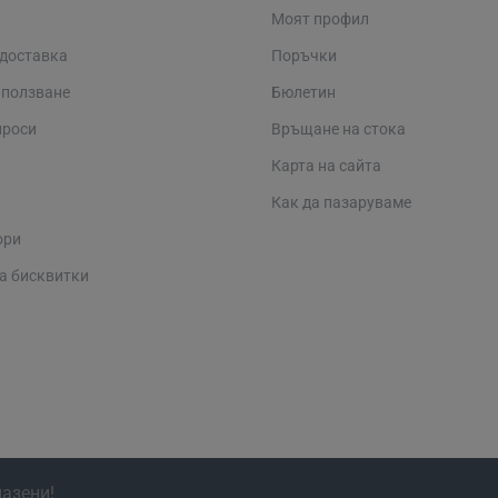
Моят профил
 доставка
Поръчки
 ползване
Бюлетин
проси
Връщане на стока
Карта на сайта
Как да пазаруваме
ори
а бисквитки
пазени!