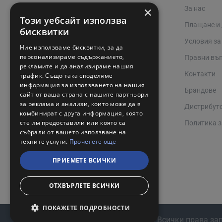
×
За нас
02 942 3400
Този уебсайт използва
Плащане и
online@valerii.com
бисквитки
Условия за
Ние използваме бисквитки, за да
Магазин Профел Варна
персонализираме съдържанието,
Правни въ
рекламите и да анализираме нашия
Сервизи
Контакти
трафик. Също така споделяме
информация за използването на нашия
Работно време 08:00 - 17:00
Брандове
сайт от ваша страна с нашите партньори
за реклама и анализи, които може да я
Дистрибут
комбинират с друга информация, която
сте им предоставили или която са
Политика з
събрали от вашето използване на
техните услуги.
Прочетете още
ПРИЕМЕТЕ ВСИЧКИ
ОТХВЪРЛЕТЕ ВСИЧКИ
ПОКАЖЕТЕ ПОДРОБНОСТИ
Copyright © 2024, Валерий С и М Груп. Всички права за