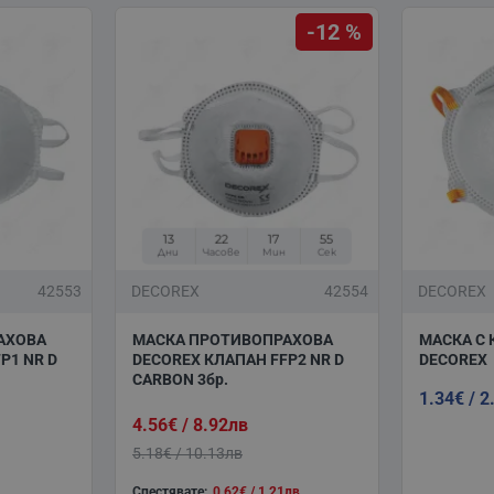
-12 %
13
22
17
54
Дни
Часове
Мин
Сек
42553
DECOREX
42554
DECOREX
АХОВА
МАСКА ПРОТИВОПРАХОВА
МАСКА С 
P1 NR D
DECOREX КЛАПАН FFP2 NR D
DECOREX
CARBON 3бр.
1.34€ / 2
4.56€ / 8.92лв
5.18€ / 10.13лв
Спестявате:
0.62€ / 1.21лв