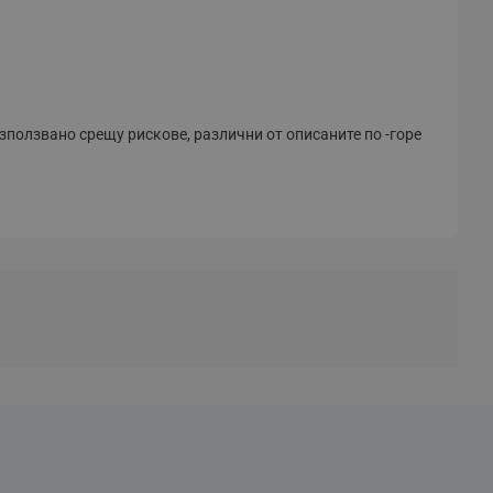
зползвано срещу рискове, различни от описаните по -горе