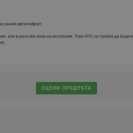
на ушния дискомфорт;
. или в рискови зони на експлозия. Това ЛПС не трябва да бъде и
и).
ОЦЕНИ ПРОДУКТА