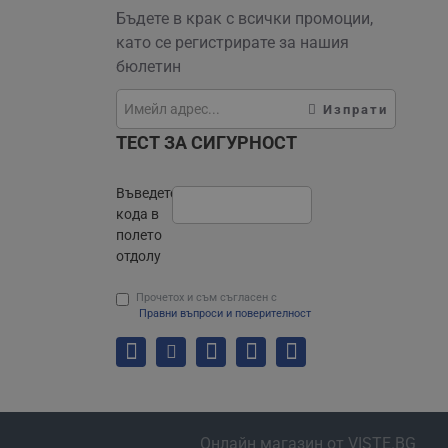
Бъдете в крак с всички промоции,
като се регистрирате за нашия
бюлетин
Изпрати
ТЕСТ ЗА СИГУРНОСТ
Въведете
кода в
полето
отдолу
Прочетох и съм съгласен с
Правни въпроси и поверителност
Онлайн магазин от VISTE.BG