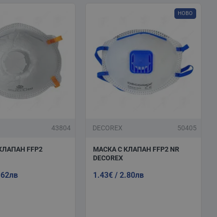
НОВО
43804
DECOREX
50405
КЛАПАН FFP2
МАСКА С КЛАПАН FFP2 NR
DECOREX
.62лв
1.43€ / 2.80лв