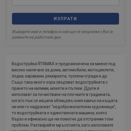
ИЗПРАТИ
Въведете име и телефон и ние ще се свържем с Вас в
рамките на работния ден.
Водоструйка RTRMAX е предназначена за миене под
високо налягане за дома, автомобили, мотоциклети,
лодки, каравани, ремаркета, тухлени сгради и др.
Също така много хора свързват водоструйката с
прането на килими, мокети и пътеки. Други я
използват за почистване на плочките в градината,
когато пък се изцапа облицовъчния камък на къщата
ни или го надраскат “недоброжелателни художници”,
то водоструйката е единствената машина, която
бързо и ефикасно ще ни помогне да отстраним този
проблем. Разтваряйте мръсотията, като използвате