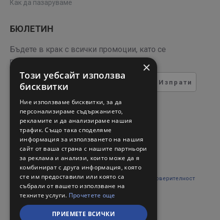
Как да пазаруваме
БЮЛЕТИН
Бъдете в крак с всички промоции, като се
регистрирате за нашия бюлетин
×
Този уебсайт използва
Изпрати
бисквитки
ТЕСТ ЗА СИГУРНОСТ
Ние използваме бисквитки, за да
персонализираме съдържанието,
рекламите и да анализираме нашия
Въведете кода в полето
трафик. Също така споделяме
отдолу
информация за използването на нашия
сайт от ваша страна с нашите партньори
за реклама и анализи, които може да я
комбинират с друга информация, която
сте им предоставили или която са
Прочетох и съм съгласен с
Правни въпроси и поверителност
събрали от вашето използване на
техните услуги.
Прочетете още
ПРИЕМЕТЕ ВСИЧКИ