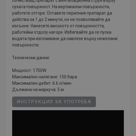
почистващ препарат с вентилационна струя върху
сухата повърхност. На вертикални повърхности,
работете отгоре. Оставете перилния препарат да
действа за 1 до 2 минути, но не позволявайте да
изсъхне. Нанесете високото от повърхността,
работейки отдолу нагоре. Избягвайте да се пуска
водата при изплакване да навлезе върху нежелани
повърхности.
Технически данни:
Мощност: 1700W
Максимално налягане: 150 бара
Максимален дебит: 6.6 л/мин
Дължина на маркуча: 5 м
ИНСТРУКЦИЯ ЗА УПОТРЕБА