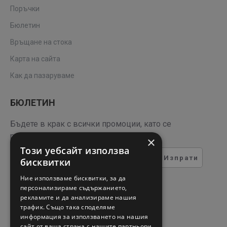
Поръчки
Бюлетин
Връщане на стока
Карта на сайта
Как да пазаруваме
БЮЛЕТИН
Бъдете в крак с всички промоции, като се
регистрирате за нашия бюлетин
×
Този уебсайт използва
Изпрати
бисквитки
ТЕСТ ЗА СИГУРНОСТ
Ние използваме бисквитки, за да
персонализираме съдържанието,
рекламите и да анализираме нашия
Въведете кода в полето
трафик. Също така споделяме
отдолу
информация за използването на нашия
сайт от ваша страна с нашите партньори