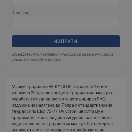
Телефон
ИЗПРАТИ
Въведете име и телефон и ние ще се свържем с Вас в
рамките на работния ден.
Маркуч градински HERLY GLOR е с размер 1 инч и
дължина 20 м, зелен на цвят. Градинският маркуч е
изработен от еднопластов пластифициран PVC,
издържа на налягане до 7 бара и стандартизирана
твърдост по Шор 75-77. UV устойчивостта му е
предимство, което ни дава сигурност за по-голяма
издръжливост на градинския маркуч. Ще намерите
всичко, от което се нуждаете в онлайн магазин