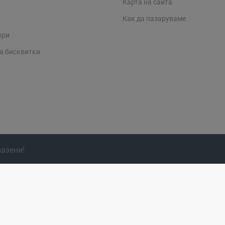
Карта на сайта
Как да пазаруваме
ори
а бисквитки
пазени!