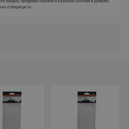
и заедно, предимно кабели и кабелни снопове в домове,
рно отварящи се.