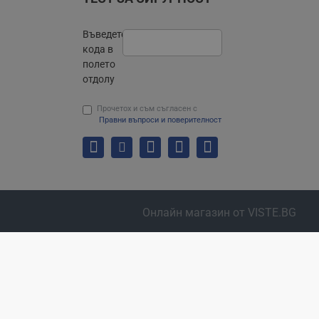
Въведете
кода в
полето
отдолу
Прочетох и съм съгласен с
Правни въпроси и поверителност
Онлайн магазин от VISTE.BG