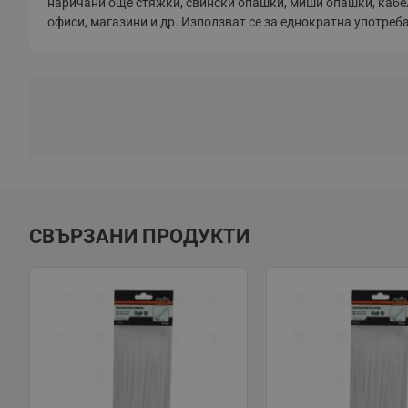
наричани още стяжки, свински опашки, миши опашки, кабел
офиси, магазини и др. Използват се за еднократна употреб
СВЪРЗАНИ ПРОДУКТИ