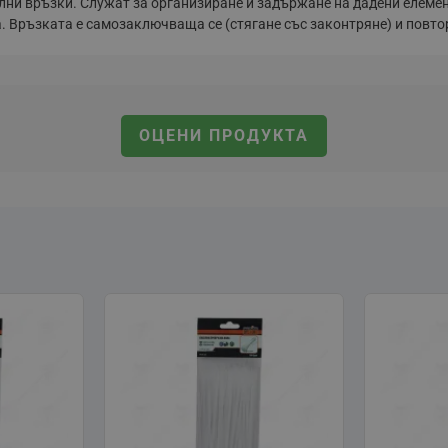
ни връзки. Служат за организиране и задържане на дадени елемент
а. Връзката е самозаключваща се (стягане със законтряне) и повто
ОЦЕНИ ПРОДУКТА