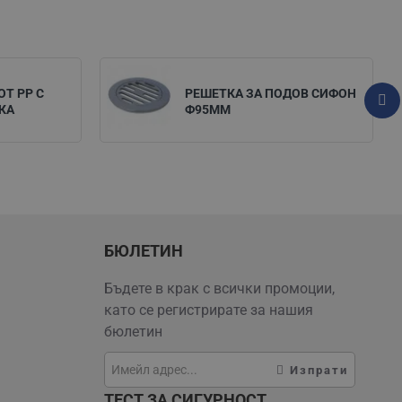
ОТ РP С
РЕШЕТКА ЗА ПОДОВ СИФОН
КА
Ф95ММ
БЮЛЕТИН
Бъдете в крак с всички промоции,
като се регистрирате за нашия
бюлетин
Изпрати
ТЕСТ ЗА СИГУРНОСТ