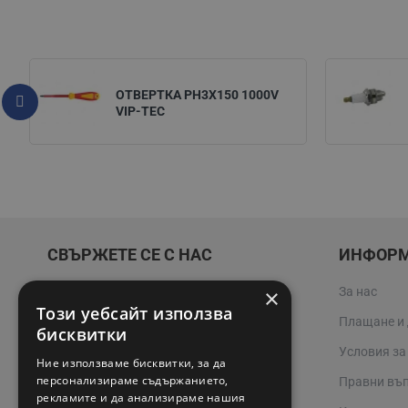
ОТВЕРТКА PH3X150 1000V
VIP-TEC
СВЪРЖЕТЕ СЕ С НАС
ИНФОР
×
За нас
02 942 3400
Този уебсайт използва
Плащане и
online@valerii.com
бисквитки
Условия за
Ние използваме бисквитки, за да
Магазин Профел Варна
персонализираме съдържанието,
Правни въ
рекламите и да анализираме нашия
Сервизи