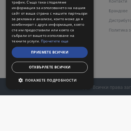
Контакти
трафик. Също така споделяме
информация за използването на нашия
Работно време 08:00 - 17:00
Брандове
сайт от ваша страна с нашите партньори
за реклама и анализи, които може да я
Дистрибут
комбинират с друга информация, която
сте им предоставили или която са
Политика з
събрали от вашето използване на
техните услуги.
Прочетете още
ПРИЕМЕТЕ ВСИЧКИ
ОТХВЪРЛЕТЕ ВСИЧКИ
ПОКАЖЕТЕ ПОДРОБНОСТИ
Copyright © 2024, Валерий С и М Груп. Всички права за