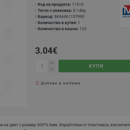
Код на продукта:
17416
Тегло с опаковка:
0.14kg
Баркод:
8694461157995
Количество в кутия:
1
Количество в кашон:
125
3.04€
КУПИ
Добави в любими
 на цвят с размер 300*3.6мм. Изработени от пластмаса, изключител