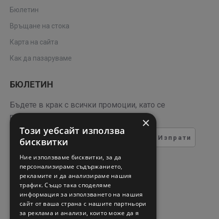
Бюлетин
Връщане на стока
Карта на сайта
Как да пазаруваме
БЮЛЕТИН
Бъдете в крак с всички промоции, като се
регистрирате за нашия бюлетин
×
Този уебсайт използва
Изпрати
бисквитки
ТЕСТ ЗА СИГУРНОСТ
Ние използваме бисквитки, за да
персонализираме съдържанието,
рекламите и да анализираме нашия
Въведете кода в полето
трафик. Също така споделяме
отдолу
информация за използването на нашия
сайт от ваша страна с нашите партньори
за реклама и анализи, които може да я