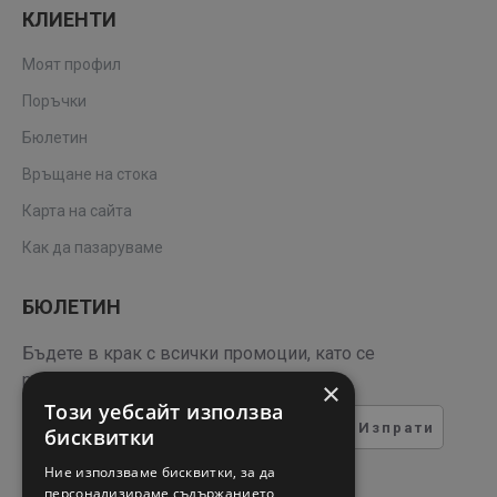
КЛИЕНТИ
Моят профил
Поръчки
Бюлетин
Връщане на стока
Карта на сайта
Как да пазаруваме
БЮЛЕТИН
Бъдете в крак с всички промоции, като се
регистрирате за нашия бюлетин
×
Този уебсайт използва
Изпрати
бисквитки
ТЕСТ ЗА СИГУРНОСТ
Ние използваме бисквитки, за да
персонализираме съдържанието,