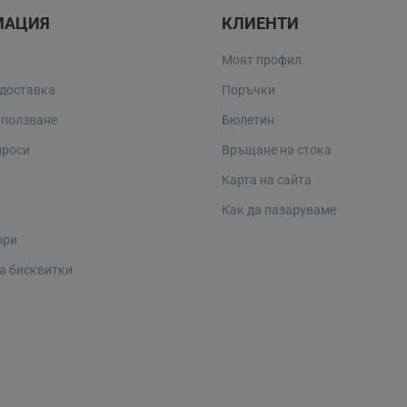
МАЦИЯ
КЛИЕНТИ
Моят профил
 доставка
Поръчки
 ползване
Бюлетин
проси
Връщане на стока
Карта на сайта
Как да пазаруваме
ори
а бисквитки