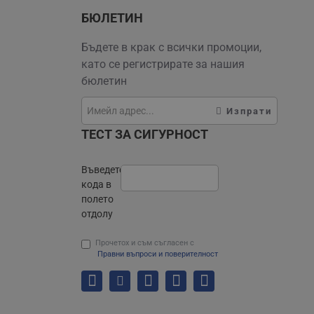
БЮЛЕТИН
Бъдете в крак с всички промоции,
като се регистрирате за нашия
бюлетин
Изпрати
ТЕСТ ЗА СИГУРНОСТ
Въведете
кода в
полето
отдолу
Прочетох и съм съгласен с
Правни въпроси и поверителност