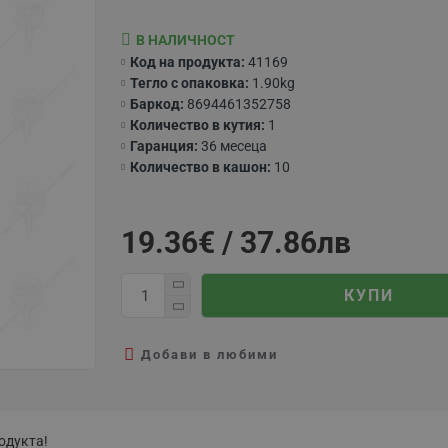
В НАЛИЧНОСТ
Код на продукта:
41169
Тегло с опаковка:
1.90kg
Баркод:
8694461352758
Количество в кутия:
1
Гаранция:
36 месеца
Количество в кашон:
10
19.36€ / 37.86лв
КУПИ
Добави в любими
одукта!