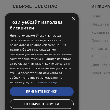
СВЪРЖЕТЕ СЕ С НАС
ИНФОР
×
За нас
02 942 3400
Този уебсайт използва
Плащане и
online@valerii.com
бисквитки
Условия за
Ние използваме бисквитки, за да
Магазин Профел Варна
персонализираме съдържанието,
Правни въ
рекламите и да анализираме нашия
Сервизи
Контакти
трафик. Също така споделяме
информация за използването на нашия
Работно време 08:00 - 17:00
Брандове
сайт от ваша страна с нашите партньори
за реклама и анализи, които може да я
Дистрибут
комбинират с друга информация, която
сте им предоставили или която са
Политика з
събрали от вашето използване на
техните услуги.
Прочетете още
ПРИЕМЕТЕ ВСИЧКИ
ОТХВЪРЛЕТЕ ВСИЧКИ