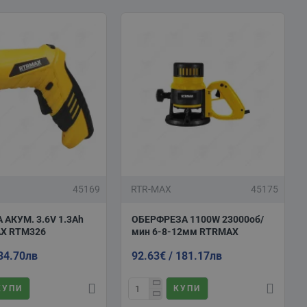
45169
RTR-MAX
45175
 АКУМ. 3.6V 1.3Ah
ОБЕРФРЕЗА 1100W 23000об/
X RTM326
мин 6-8-12мм RTRMAX
 34.70лв
92.63€ / 181.17лв
КУПИ
КУПИ