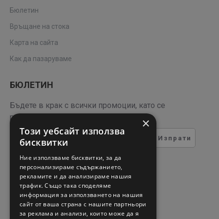
Бюлетин
Връщане на стока
Карта на сайта
Как да пазаруваме
БЮЛЕТИН
Бъдете в крак с всички промоции, като се
регистрирате за нашия бюлетин
×
Този уебсайт използва
Изпрати
бисквитки
ТЕСТ ЗА СИГУРНОСТ
Ние използваме бисквитки, за да
персонализираме съдържанието,
рекламите и да анализираме нашия
Въведете кода в полето
трафик. Също така споделяме
отдолу
информация за използването на нашия
сайт от ваша страна с нашите партньори
за реклама и анализи, които може да я