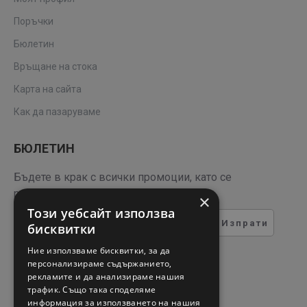
Поръчки
Бюлетин
Връщане на стока
Карта на сайта
Как да пазаруваме
БЮЛЕТИН
Бъдете в крак с всички промоции, като се
регистрирате за нашия бюлетин
×
Този уебсайт използва
Изпрати
бисквитки
ТЕСТ ЗА СИГУРНОСТ
Ние използваме бисквитки, за да
персонализираме съдържанието,
рекламите и да анализираме нашия
Въведете кода в полето
трафик. Също така споделяме
отдолу
информация за използването на нашия