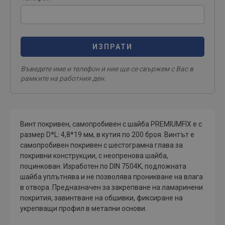
ИЗПРАТИ
Въведете име и телефон и ние ще се свържем с Вас в
рамките на работния ден.
Винт покривен, самопробивен с шайба PREMIUMFIX е с
размер D*L: 4,8*19 мм, в кутия по 200 броя. Винтът е
самопробивен покривен с шестограмна глава за
покривни конструкции, с неопренова шайба,
поцинкован. Изработен по DIN 7504K, подложната
шайба уплътнява и не позволява проникване на влага
в отвора. Предназначен за закрепване на ламаринени
покрития, завинтване на обшивки, фиксиране на
укрепващи профил в метални основи.