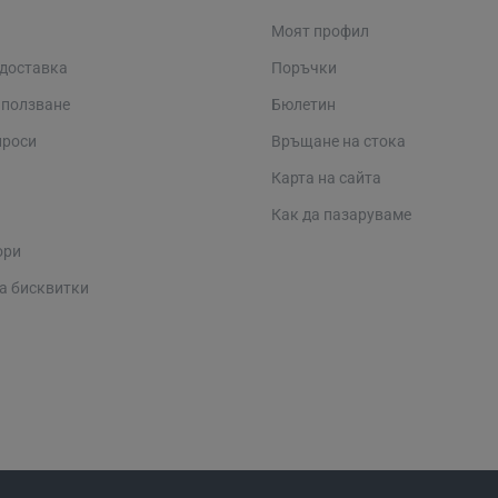
Моят профил
 доставка
Поръчки
 ползване
Бюлетин
проси
Връщане на стока
Карта на сайта
Как да пазаруваме
ори
а бисквитки