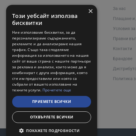
×
За нас
02 942 3400
Този уебсайт използва
Плащане и
online@valerii.com
бисквитки
Условия за
Ние използваме бисквитки, за да
Магазин Профел Варна
персонализираме съдържанието,
Правни въ
рекламите и да анализираме нашия
Сервизи
Контакти
трафик. Също така споделяме
информация за използването на нашия
Работно време 08:00 - 17:00
Брандове
сайт от ваша страна с нашите партньори
за реклама и анализи, които може да я
Дистрибут
комбинират с друга информация, която
сте им предоставили или която са
Политика з
събрали от вашето използване на
техните услуги.
Прочетете още
ПРИЕМЕТЕ ВСИЧКИ
ОТХВЪРЛЕТЕ ВСИЧКИ
ПОКАЖЕТЕ ПОДРОБНОСТИ