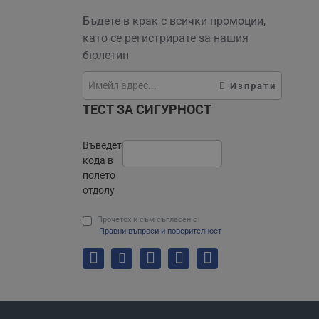
Бъдете в крак с всички промоции,
като се регистрирате за нашия
бюлетин
Изпрати
ТЕСТ ЗА СИГУРНОСТ
Въведете
кода в
полето
отдолу
Прочетох и съм съгласен с
Правни въпроси и поверителност