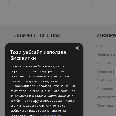
СВЪРЖЕТЕ СЕ С НАС
ИНФОР
×
За нас
02 942 3400
Този уебсайт използва
Плащане и
online@valerii.com
бисквитки
Условия за
Ние използваме бисквитки, за да
Магазин Профел Варна
персонализираме съдържанието,
Правни въ
рекламите и да анализираме нашия
Сервизи
Контакти
трафик. Също така споделяме
информация за използването на нашия
Работно време 08:00 - 17:00
Брандове
сайт от ваша страна с нашите партньори
за реклама и анализи, които може да я
Дистрибут
комбинират с друга информация, която
сте им предоставили или която са
Политика з
събрали от вашето използване на
техните услуги.
Прочетете още