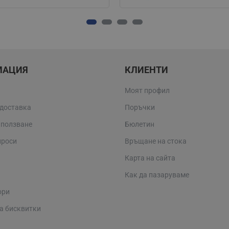
МАЦИЯ
КЛИЕНТИ
Моят профил
 доставка
Поръчки
 ползване
Бюлетин
проси
Връщане на стока
Карта на сайта
Как да пазаруваме
ори
а бисквитки