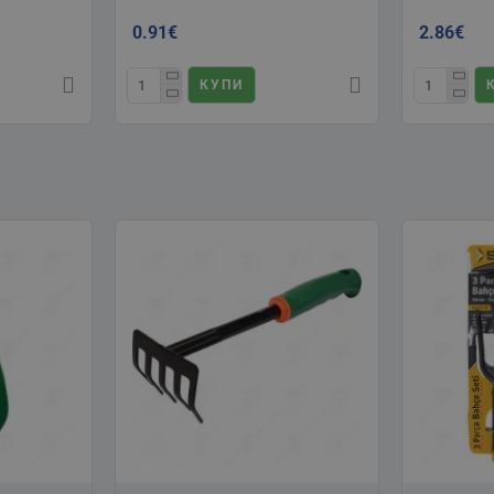
0.91€
2.86€
КУПИ