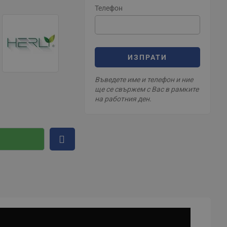
Телефон
ИЗПРАТИ
Въведете име и телефон и ние
ще се свържем с Вас в рамките
на работния ден.