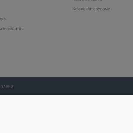
Как да пазаруваме
ори
а бисквитки
пазени!