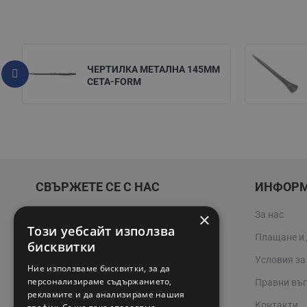
ЧЕРТИЛКА МЕТАЛНА 145ММ
CETA-FORM
СВЪРЖЕТЕ СЕ С НАС
ИНФОР
×
За нас
02 942 3400
Този уебсайт използва
Плащане и
online@valerii.com
бисквитки
Условия за
Ние използваме бисквитки, за да
Магазин Профел Варна
персонализираме съдържанието,
Правни въ
рекламите и да анализираме нашия
Сервизи
Контакти