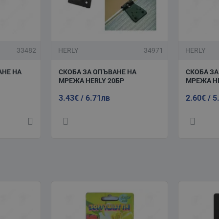
33482
HERLY
34971
HERLY
АНЕ НА
СКОБА ЗА ОПЪВАНЕ НА
СКОБА ЗА
МРЕЖА HERLY 20БР
МРЕЖА HE
3.43€ / 6.71лв
2.60€ / 5