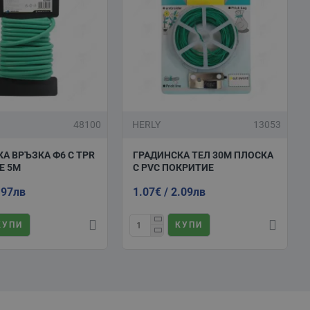
48100
HERLY
13053
А ВРЪЗКА Ф6 С TPR
ГРАДИНСКА ТЕЛ 30М ПЛОСКА
Е 5М
С PVC ПОКРИТИЕ
.97лв
1.07€ / 2.09лв
КУПИ
КУПИ