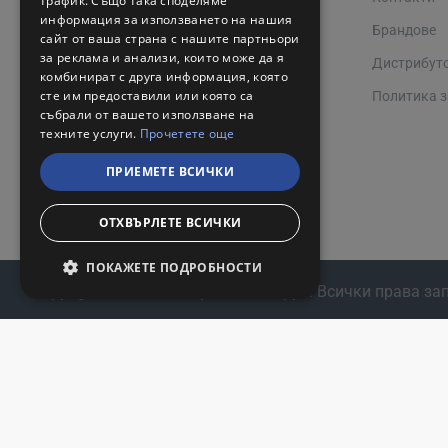
трафик. Също така споделяме
информация за използването на нашия
Работно време 08:00 - 17:00
Брандове
сайт от ваша страна с нашите партньори
за реклама и анализи, които може да я
Дистрибут
комбинират с друга информация, която
сте им предоставили или която са
Политика з
събрали от вашето използване на
техните услуги.
Прочетете още
ПРИЕМЕТЕ ВСИЧКИ
ОТХВЪРЛЕТЕ ВСИЧКИ
ПОКАЖЕТЕ ПОДРОБНОСТИ
Copyright © 2024, Валерий С и М Груп. Всички права за