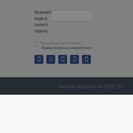
Въведете
кода в
полето
отдолу
Прочетох и съм съгласен с
Правни въпроси и поверителност
Онлайн магазин от VISTE.BG