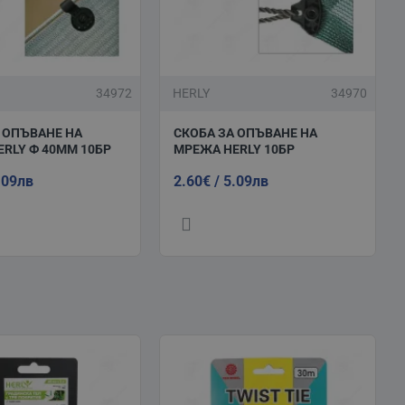
34972
HERLY
34970
 ОПЪВАНЕ НА
СКОБА ЗА ОПЪВАНЕ НА
RLY Ф 40ММ 10БР
МРЕЖА HERLY 10БР
.09лв
2.60€ / 5.09лв