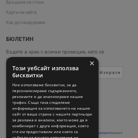
Връщане на стока
Карта на сайта
Как да пазаруваме
БЮЛЕТИН
Бъдете в крак с всички промоции, като се
регистрирате за нашия бюлетин
×
Този уебсайт използва
Изпрати
бисквитки
ТЕСТ ЗА СИГУРНОСТ
Ние използваме бисквитки, за да
персонализираме съдържанието,
рекламите и да анализираме нашия
Въведете кода в полето
трафик. Също така споделяме
отдолу
информация за използването на нашия
сайт от ваша страна с нашите партньори
за реклама и анализи, които може да я
комбинират с друга информация, която
сте им предоставили или която са
Прочетох и съм съгласен с
Правни въпроси и поверителност
събрали от вашето използване на