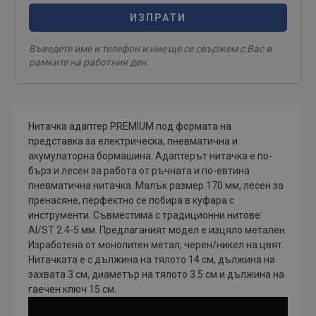
ИЗПРАТИ
Въведете име и телефон и ние ще се свържем с Вас в
рамките на работния ден.
Нитачка адаптер PREMIUM под формата на
представка за електрическа, пневматична и
акумулаторна бормашина. Адаптерът нитачка е по-
бърз и лесен за работа от ръчната и по-евтина
пневматична нитачка. Малък размер 170 мм, лесен за
пренасяне, перфектно се побира в куфара с
инструменти. Съвместима с традиционни нитове:
Al/ST 2.4-5 мм. Предлаганият модел е изцяло метален.
Изработена от монолитен метал, черен/никел на цвят.
Нитачката е с дължина на тялото 14 см, дължина на
захвата 3 см, диаметър на тялото 3.5 см и дължина на
гаечен ключ 15 см.