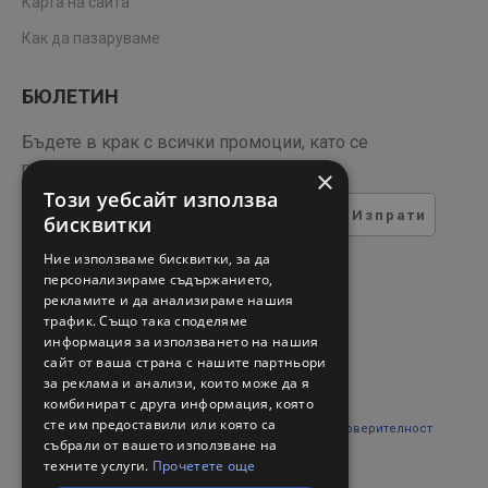
Карта на сайта
Как да пазаруваме
БЮЛЕТИН
Бъдете в крак с всички промоции, като се
регистрирате за нашия бюлетин
×
Този уебсайт използва
Изпрати
бисквитки
ТЕСТ ЗА СИГУРНОСТ
Ние използваме бисквитки, за да
персонализираме съдържанието,
рекламите и да анализираме нашия
Въведете кода в полето
трафик. Също така споделяме
отдолу
информация за използването на нашия
сайт от ваша страна с нашите партньори
за реклама и анализи, които може да я
комбинират с друга информация, която
сте им предоставили или която са
Прочетох и съм съгласен с
Правни въпроси и поверителност
събрали от вашето използване на
техните услуги.
Прочетете още