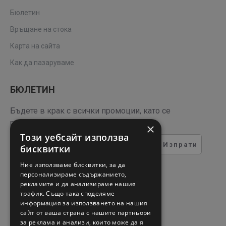
Бюлетин
Връщане на стока
Карта на сайта
Как да пазаруваме
БЮЛЕТИН
Бъдете в крак с всички промоции, като се
регистрирате за нашия бюлетин
×
Този уебсайт използва
Изпрати
бисквитки
ТЕСТ ЗА СИГУРНОСТ
Ние използваме бисквитки, за да
персонализираме съдържанието,
рекламите и да анализираме нашия
Въведете кода в полето
трафик. Също така споделяме
отдолу
информация за използването на нашия
сайт от ваша страна с нашите партньори
за реклама и анализи, които може да я