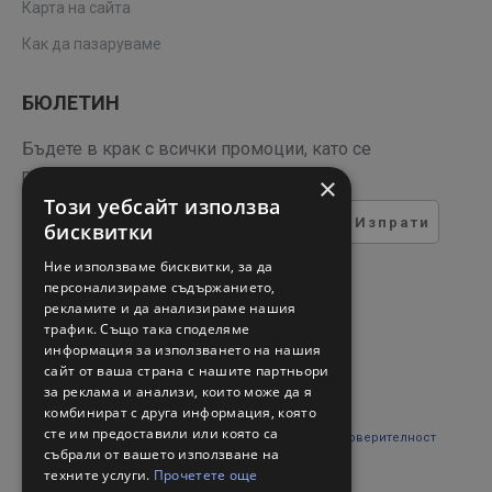
Карта на сайта
Как да пазаруваме
БЮЛЕТИН
Бъдете в крак с всички промоции, като се
регистрирате за нашия бюлетин
×
Този уебсайт използва
Изпрати
бисквитки
ТЕСТ ЗА СИГУРНОСТ
Ние използваме бисквитки, за да
персонализираме съдържанието,
рекламите и да анализираме нашия
Въведете кода в полето
трафик. Също така споделяме
отдолу
информация за използването на нашия
сайт от ваша страна с нашите партньори
за реклама и анализи, които може да я
комбинират с друга информация, която
сте им предоставили или която са
Прочетох и съм съгласен с
Правни въпроси и поверителност
събрали от вашето използване на
техните услуги.
Прочетете още