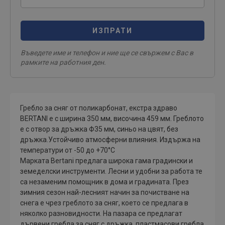
ИЗПРАТИ
Въведете име и телефон и ние ще се свържем с Вас в
рамките на работния ден.
Гребло за сняг от поликарбонат, екстра здраво
BERTANI е с ширина 350 мм, височина 459 мм. Греблото
е с отвор за дръжка Ф35 мм, синьо на цвят, без
дръжка.Устойчиво атмосферни влияния. Издържа на
температури от -50 до +70°C
Марката Bertani предлага широка гама градински и
земеделски инструменти. Лесни и удобни за работа те
са незаменим помощник в дома и градината. През
зимния сезон най-лесният начин за почистване на
снега е чрез греблото за сняг, което се предлага в
няколко разновидности. На пазара се предлагат
дървени гребла за сняг с дръжка, пластмасови гребла