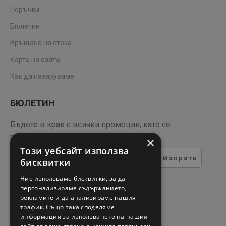
Поръчки
Бюлетин
Връщане на стока
Карта на сайта
Как да пазаруваме
БЮЛЕТИН
Бъдете в крак с всички промоции, като се
регистрирате за нашия бюлетин
×
Този уебсайт използва
Изпрати
бисквитки
ТЕСТ ЗА СИГУРНОСТ
Ние използваме бисквитки, за да
персонализираме съдържанието,
рекламите и да анализираме нашия
Въведете кода в полето
трафик. Също така споделяме
отдолу
информация за използването на нашия