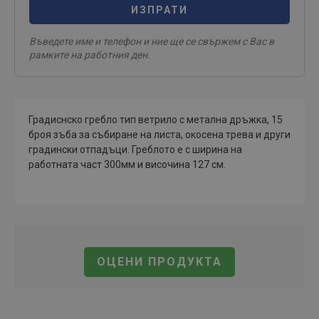
ИЗПРАТИ
Въведете име и телефон и ние ще се свържем с Вас в
рамките на работния ден.
Градиснско гребло тип ветрило с метална дръжка, 15
броя зъба за събиране на листа, окосена трева и други
градински отпадъци. Греблото е с ширина на
работната част 300мм и височина 127 см.
ОЦЕНИ ПРОДУКТА