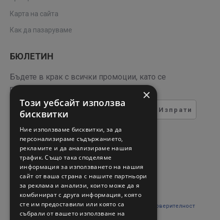
Карта на сайта
Как да пазаруваме
БЮЛЕТИН
Бъдете в крак с всички промоции, като се
регистрирате за нашия бюлетин
×
Този уебсайт използва
Изпрати
бисквитки
ТЕСТ ЗА СИГУРНОСТ
Ние използваме бисквитки, за да
персонализираме съдържанието,
рекламите и да анализираме нашия
Въведете кода в полето
трафик. Също така споделяме
отдолу
информация за използването на нашия
сайт от ваша страна с нашите партньори
за реклама и анализи, които може да я
комбинират с друга информация, която
сте им предоставили или която са
Прочетох и съм съгласен с
Правни въпроси и поверителност
събрали от вашето използване на