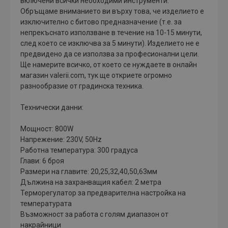
включени всички необходими инструменти.
Обръщаме вниманието ви върху това, че изделието е
изключително с битово предназначение (т.е. за
непрекъснато използване в течение на 10-15 минути,
след което се изключва за 5 минути). Изделието не е
предвидено да се използва за професионални цели.
Ще намерите всичко, от което се нуждаете в онлайн
магазин valerii.com, тук ще откриете огромно
разнообразие от градинска техника.
Технически данни:
Мощност: 800W
Напрежение: 230V, 50Hz
Работна температура: 300 градуса
Глави: 6 броя
Размери на главите: 20,25,32,40,50,63мм
Дължина на захранващия кабел: 2 метра
Терморегулатор за предварителна настройка на
температурата
Възможност за работа с голям диапазон от
накрайници