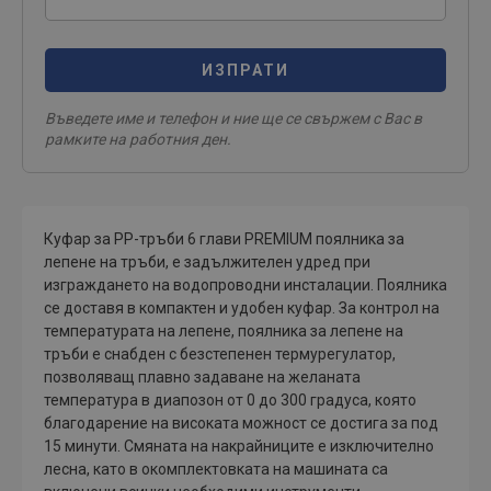
ИЗПРАТИ
Въведете име и телефон и ние ще се свържем с Вас в
рамките на работния ден.
Куфар за РР-тръби 6 глави PREMIUM поялника за
лепене на тръби, е задължителен удред при
изграждането на водопроводни инсталации. Поялника
се доставя в компактен и удобен куфар. За контрол на
температурата на лепене, поялника за лепене на
тръби е снабден с безстепенен термурегулатор,
позволяващ плавно задаване на желаната
температура в диапозон от 0 до 300 градуса, която
благодарение на високата можност се достига за под
15 минути. Смяната на накрайниците е изключително
лесна, като в окомплектовката на машината са