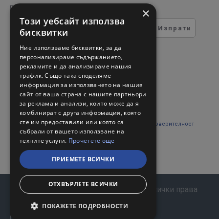
регистрирате за нашия бюлетин
×
Този уебсайт използва
Изпрати
бисквитки
ТЕСТ ЗА СИГУРНОСТ
Ние използваме бисквитки, за да
персонализираме съдържанието,
рекламите и да анализираме нашия
Въведете кода в полето
трафик. Също така споделяме
отдолу
информация за използването на нашия
сайт от ваша страна с нашите партньори
за реклама и анализи, които може да я
комбинират с друга информация, която
сте им предоставили или която са
Прочетох и съм съгласен с
Правни въпроси и поверителност
събрали от вашето използване на
техните услуги.
Прочетете още
ПРИЕМЕТЕ ВСИЧКИ
ОТХВЪРЛЕТЕ ВСИЧКИ
Copyright © 2024, Валерий С и М Груп. Всички права
запазени!
ПОКАЖЕТЕ ПОДРОБНОСТИ
Онлайн магазин от VISTE.BG