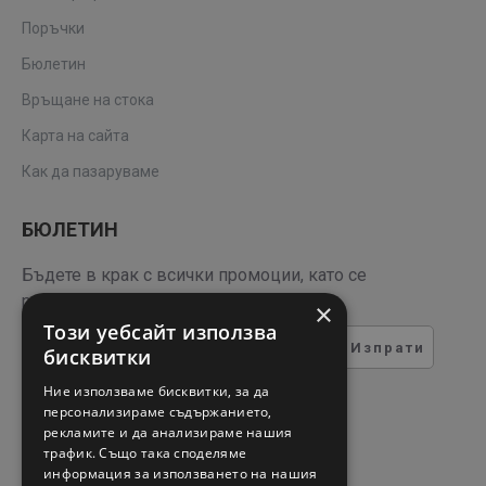
Поръчки
Бюлетин
Връщане на стока
Карта на сайта
Как да пазаруваме
БЮЛЕТИН
Бъдете в крак с всички промоции, като се
регистрирате за нашия бюлетин
×
Този уебсайт използва
Изпрати
бисквитки
ТЕСТ ЗА СИГУРНОСТ
Ние използваме бисквитки, за да
персонализираме съдържанието,
рекламите и да анализираме нашия
Въведете кода в полето
трафик. Също така споделяме
отдолу
информация за използването на нашия