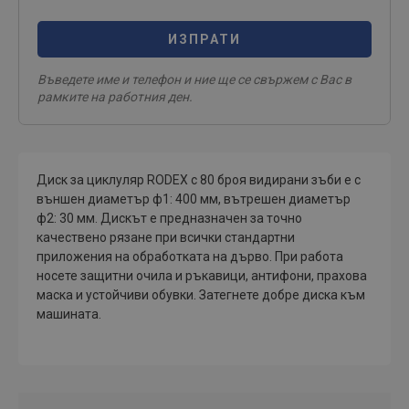
ИЗПРАТИ
Въведете име и телефон и ние ще се свържем с Вас в
рамките на работния ден.
Диск за циклуляр RODEX с 80 броя видирани зъби е с
външен диаметър ф1: 400 мм, вътрешен диаметър
ф2: 30 мм. Дискът е предназначен за точно
качествено рязане при всички стандартни
приложения на обработката на дърво. При работа
носете защитни очила и ръкавици, антифони, прахова
маска и устойчиви обувки. Затегнете добре диска към
машината.