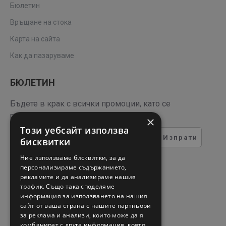
Бюлетин
Връщане на стока
Карта на сайта
Как да пазаруваме
БЮЛЕТИН
Бъдете в крак с всички промоции, като се
регистрирате за нашия бюлетин
×
Този уебсайт използва
Изпрати
бисквитки
ТЕСТ ЗА СИГУРНОСТ
Ние използваме бисквитки, за да
персонализираме съдържанието,
рекламите и да анализираме нашия
Въведете кода в полето
трафик. Също така споделяме
отдолу
информация за използването на нашия
сайт от ваша страна с нашите партньори
за реклама и анализи, които може да я
комбинират с друга информация, която