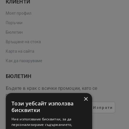
КЛИЕНТИ
Моят профил
Поръчки
Бюлетин
Връщане на стока
Карта на сайта
Как да пазаруваме
БЮЛЕТИН
Бъдете в крак с всички промоции, като се
регистрирате за нашия бюлетин
×
Този уебсайт използва
Изпрати
бисквитки
ТЕСТ ЗА СИГУРНОСТ
Ние използваме бисквитки, за да
персонализираме съдържанието,