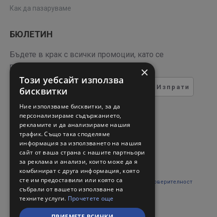
Как да пазаруваме
БЮЛЕТИН
Бъдете в крак с всички промоции, като се
регистрирате за нашия бюлетин
×
Този уебсайт използва
Изпрати
бисквитки
ТЕСТ ЗА СИГУРНОСТ
Ние използваме бисквитки, за да
персонализираме съдържанието,
рекламите и да анализираме нашия
Въведете кода в полето
трафик. Също така споделяме
отдолу
информация за използването на нашия
сайт от ваша страна с нашите партньори
за реклама и анализи, които може да я
комбинират с друга информация, която
сте им предоставили или която са
Прочетох и съм съгласен с
Правни въпроси и поверителност
събрали от вашето използване на
техните услуги.
Прочетете още
ПРИЕМЕТЕ ВСИЧКИ