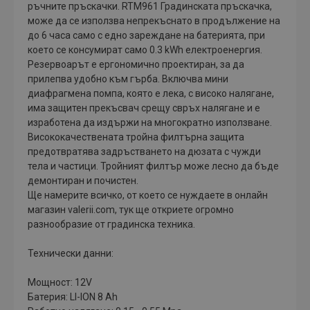
ръчните пръскачки. RTM961 Градинската пръскачка,
може да се използва непрекъснато в продължение на
до 6 часа само с едно зареждане на батерията, при
което се консумират само 0.3 kWh електроенергия.
Резервоарът е ергономично проектиран, за да
прилепва удобно към гърба. Включва мини
диафрагмена помпа, която е лека, с високо налягане,
има защитен прекъсвач срещу свръх налягане и е
изработена да издържи на многократно използване.
Висококачествената тройна филтърна защита
предотвратява задръстването на дюзата с чужди
тела и частици. Тройният филтър може лесно да бъде
демонтиран и почистен.
Ще намерите всичко, от което се нуждаете в онлайн
магазин valerii.com, тук ще откриете огромно
разнообразие от градинска техника.
Технически данни:
Мощност: 12V
Батерия: LI-ION 8 Ah