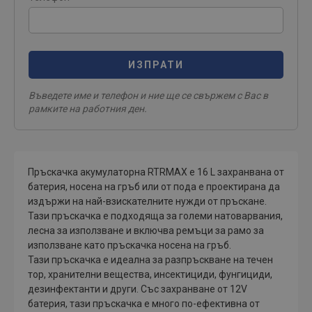
ИЗПРАТИ
Въведете име и телефон и ние ще се свържем с Вас в
рамките на работния ден.
Пръскачка акумулаторна RTRMAX е 16 L захранвана от
батерия, носена на гръб или от пода е проектирана да
издържи на най-взискателните нужди от пръскане.
Тази пръскачка е подходяща за големи натоварвания,
лесна за използване и включва ремъци за рамо за
използване като пръскачка носена на гръб.
Тази пръскачка е идеална за разпръскване на течен
тор, хранителни вещества, инсектициди, фунгициди,
дезинфектанти и други. Със захранване от 12V
батерия, тази пръскачка е много по-ефективна от