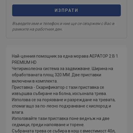
ИЗПРАТИ
Въведете име и телефон и ние ще се свържем с Вас в
рамките на работния ден.
Най-ценния помощник за една морава АЕРАТОР 2 В 1
PREMIUM HD
Четириколесна система за задвижване. Ширина на
обработваната площ 320 ММ. Две приставки
включени в комплекта.
Приставка - Скарификатор с тази приставка се
извършва събиране на болна, изсъхнала трева.
Използва се за порязване и разреждане на тревата,
спомагащо за по-лесно подхранване с кислород и
влага.
Използвайте тази приставка поне веднъж на две
седмици, преди напояване и торене.
Събраната трева се събира в кош с вместимост 40л,