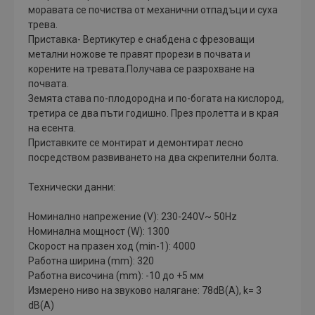
моравата се почиства от механични отпадъци и суха
трева.
Приставка- Вертикутер е снабдена с фрезоващи
метални ножове те правят прорези в почвата и
корените на тревата.Получава се разрохване на
почвата.
Земята става по-плодородна и по-богата на кислород,
третира се два пъти годишно. През пролетта и в края
на есента.
Приставките се монтират и демонтират лесно
посредством развиването на два скрепителни болта.
Технически данни:
Номинално напрежение (V): 230-240V~ 50Hz
Номинална мощност (W): 1300
Скорост на празен ход (min-1): 4000
Работна ширина (mm): 320
Работна височина (mm): -10 до +5 мм
Измерено ниво на звуково налягане: 78dB(A), k= 3
dB(A)