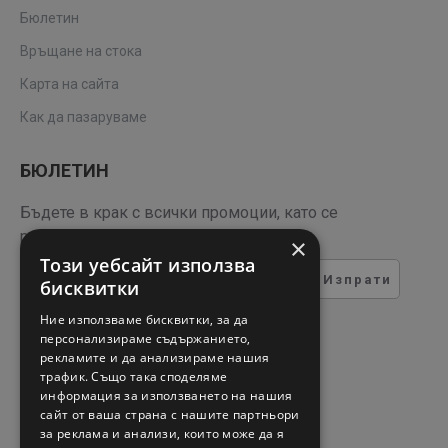
Бюлетин
Връщане на стока
Карта на сайта
Как да пазаруваме
БЮЛЕТИН
Бъдете в крак с всички промоции, като се
регистрирате за нашия бюлетин
×
Този уебсайт използва
Изпрати
бисквитки
ТЕСТ ЗА СИГУРНОСТ
Ние използваме бисквитки, за да
персонализираме съдържанието,
рекламите и да анализираме нашия
Въведете кода в полето
трафик. Също така споделяме
отдолу
информация за използването на нашия
сайт от ваша страна с нашите партньори
за реклама и анализи, които може да я