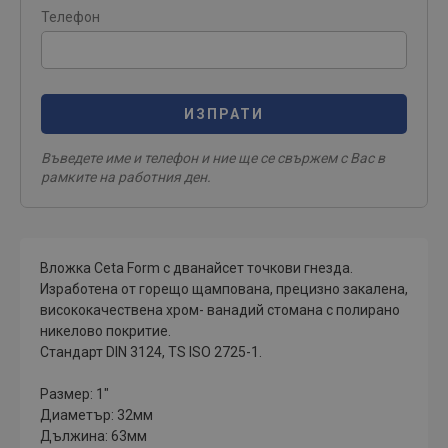
Телефон
ИЗПРАТИ
Въведете име и телефон и ние ще се свържем с Вас в
рамките на работния ден.
Вложка Ceta Form с дванайсет точкови гнезда.
Изработена от горещо щампована, прецизно закалена,
висококачествена хром- ванадий стомана с полирано
никелово покритие.
Стандарт DIN 3124, TS ISO 2725-1.
Размер: 1"
Диаметър: 32мм
Дължина: 63мм