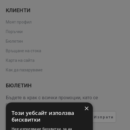
КЛИЕНТИ
Моят профил
Поръчки
Бюлетин
Връщане на стока
Карта на сайта
Как да пазаруваме
БЮЛЕТИН
Бъдете в крак с всички промоции, като се
регистрирате за нашия бюлетин
×
Този уебсайт използва
Изпрати
бисквитки
ТЕСТ ЗА СИГУРНОСТ
Ние използваме бисквитки, за да