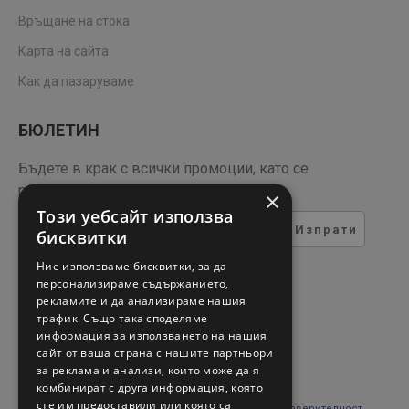
Връщане на стока
Карта на сайта
Как да пазаруваме
БЮЛЕТИН
Бъдете в крак с всички промоции, като се
регистрирате за нашия бюлетин
×
Този уебсайт използва
Изпрати
бисквитки
ТЕСТ ЗА СИГУРНОСТ
Ние използваме бисквитки, за да
персонализираме съдържанието,
рекламите и да анализираме нашия
Въведете кода в полето
трафик. Също така споделяме
отдолу
информация за използването на нашия
сайт от ваша страна с нашите партньори
за реклама и анализи, които може да я
комбинират с друга информация, която
сте им предоставили или която са
Прочетох и съм съгласен с
Правни въпроси и поверителност