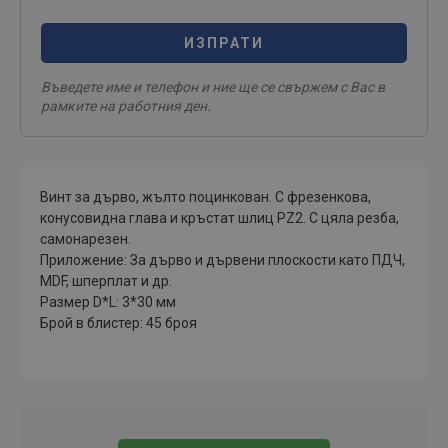
ИЗПРАТИ
Въведете име и телефон и ние ще се свържем с Вас в
рамките на работния ден.
Винт за дърво, жълто поцинкован. С фрезенкова,
конусовидна глава и кръстат шлиц PZ2. С цяла резба,
самонарезен.
Приложение: За дърво и дървени плоскости като ПДЧ,
MDF, шперплат и др.
Размер D*L: 3*30 мм
Брой в блистер: 45 броя