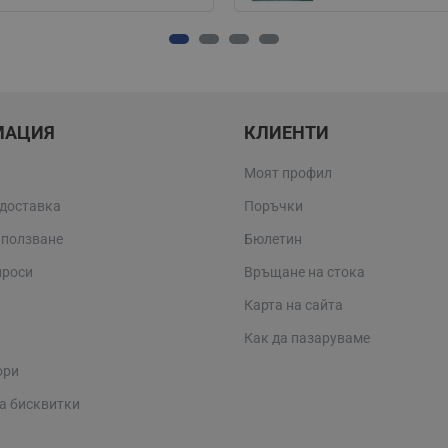
МАЦИЯ
КЛИЕНТИ
Моят профил
 доставка
Поръчки
 ползване
Бюлетин
проси
Връщане на стока
Карта на сайта
Как да пазаруваме
ори
а бисквитки