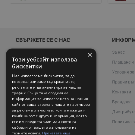
СВЪРЖЕТЕ СЕ С НАС
ИНФОР
×
За нас
02 942 3400
Този уебсайт използва
Плащане и
online@valerii.com
бисквитки
Условия за
Ние използваме бисквитки, за да
Магазин Профел Варна
персонализираме съдържанието,
Правни въ
рекламите и да анализираме нашия
Сервизи
Контакти
трафик. Също така споделяме
информация за използването на нашия
Работно време 08:00 - 17:00
Брандове
сайт от ваша страна с нашите партньори
за реклама и анализи, които може да я
Дистрибут
комбинират с друга информация, която
сте им предоставили или която са
Политика з
събрали от вашето използване на
техните услуги.
Прочетете още