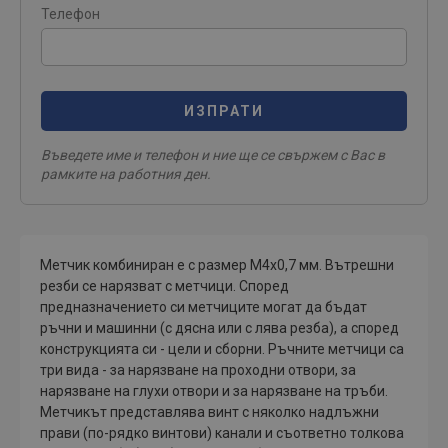
Телефон
ИЗПРАТИ
Въведете име и телефон и ние ще се свържем с Вас в
рамките на работния ден.
Метчик комбиниран е с размер М4х0,7 мм. Вътрешни
резби се нарязват с метчици. Според
предназначението си метчиците могат да бъдат
ръчни и машинни (с дясна или с лява резба), а според
конструкцията си - цели и сборни. Ръчните метчици са
три вида - за нарязване на проходни отвори, за
нарязване на глухи отвори и за нарязване на тръби.
Метчикът представлява винт с няколко надлъжни
прави (по-рядко винтови) канали и съответно толкова