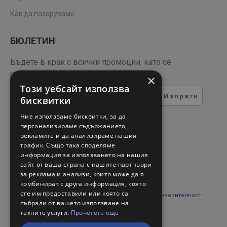
Как да пазаруваме
БЮЛЕТИН
Бъдете в крак с всички промоции, като се
регистрирате за нашия бюлетин
×
Този уебсайт използва
Изпрати
бисквитки
ТЕСТ ЗА СИГУРНОСТ
Ние използваме бисквитки, за да
персонализираме съдържанието,
рекламите и да анализираме нашия
Въведете кода в полето
трафик. Също така споделяме
отдолу
информация за използването на нашия
сайт от ваша страна с нашите партньори
за реклама и анализи, които може да я
комбинират с друга информация, която
сте им предоставили или която са
Прочетох и съм съгласен с
Правни въпроси и поверителност
събрали от вашето използване на
техните услуги.
Прочетете още