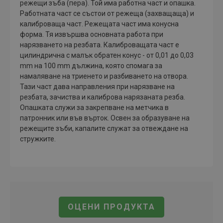
режещи зъба (пера). Той има работна част и опашка.
Работната част се състои от режеща (захващаща) и
калиброваща част. Режещата част има конусна
форма. Тя извършва основната работа при
нарязването на резбата. Калиброващата част е
цилиндрична с малък обратен конус - от 0,01 до 0,03
mm на 100 mm дължина, която спомага за
намаляване на триенето и разбиването на отвора.
Тази част дава направления при нарязване на
резбата, зачиства и калиброва нарязаната резба.
Опашката служи за закрепване на метчика в
патронник или във върток. Освен за образуване на
режещите зъби, капалите служат за отвеждане на
стружките.
ОЦЕНИ ПРОДУКТА