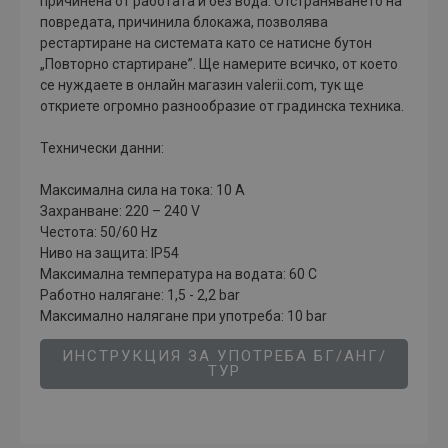
причинена от работата й без вода. Отстраняването на
повредата, причинила блокажа, позволява
рестартиране на системата като се натисне бутон
„Повторно стартиране”. Ще намерите всичко, от което
се нуждаете в онлайн магазин valerii.com, тук ще
откриете огромно разнообразие от градинска техника.
Технически данни:
Максимална сила на тока: 10 A
Захранване: 220 – 240 V
Честота: 50/60 Hz
Ниво на защита: IP54
Максимална температура на водата: 60 C
Работно налягане: 1,5 - 2,2 bar
Максимално налягане при употреба: 10 bar
ИНСТРУКЦИЯ ЗА УПОТРЕБА БГ/АНГ/
ТУР