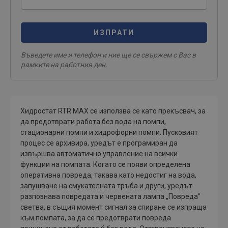
ИЗПРАТИ
Въведете име и телефон и ние ще се свържем с Вас в
рамките на работния ден.
Хидростат RTR MAX се използва се като прекъсвач, за
да предотврати работа без вода на помпи,
стационарни помпи и хидрофорни помпи. Пусковият
процес се архивира, уредът е програмиран да
извършва автоматично управление на всички
функции на помпата. Когато се появи определена
оперативна повреда, такава като недостиг на вода,
запушване на смукателната тръба и други, уредът
разпознава повредата и червената лампа „Повреда”
светва, в същия момент сигнал за спиране се изпраща
към помпата, за да се предотврати повреда