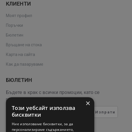
КЛИЕНТИ
Моят профил
Поръчки
Бюлетин
Връщане на стока
Карта на сайта
Как да пазаруваме
БЮЛЕТИН
Бъдете в крак с всички промоции, като се
регистрирате за нашия бюлетин
×
Този уебсайт използва
Изпрати
бисквитки
ТЕСТ ЗА СИГУРНОСТ
Ние използваме бисквитки, за да
персонализираме съдържанието,